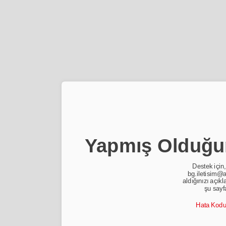
Yapmış Olduğun
Destek için,
bg.iletisim@a
aldığınızı açıkl
şu sayf
Hata Kod