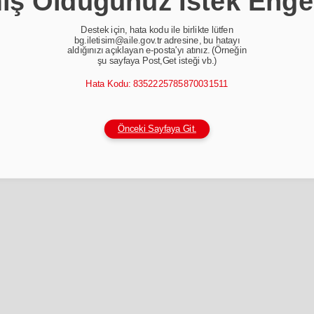
ş Olduğunuz İstek Enge
Destek için, hata kodu ile birlikte lütfen
bg.iletisim@aile.gov.tr adresine, bu hatayı
aldığınızı açıklayan e-posta'yı atınız. (Örneğin
şu sayfaya Post,Get isteği vb.)
Hata Kodu: 8352225785870031511
Önceki Sayfaya Git.