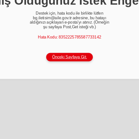
ş Olduğunuz İstek Enge
Destek için, hata kodu ile birlikte lütfen
bg.iletisim@aile.gov.tr adresine, bu hatayı
aldığınızı açıklayan e-posta'yı atınız. (Örneğin
şu sayfaya Post,Get isteği vb.)
Hata Kodu: 8352225785587733142
Önceki Sayfaya Git.