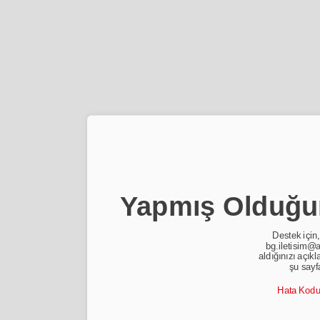
Yapmış Olduğun
Destek için,
bg.iletisim@a
aldığınızı açıkl
şu sayf
Hata Kod