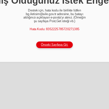
ş Olduğunuz İstek Enge
Destek için, hata kodu ile birlikte lütfen
bg.iletisim@aile.gov.tr adresine, bu hatayı
aldığınızı açıklayan e-posta'yı atınız. (Örneğin
şu sayfaya Post,Get isteği vb.)
Hata Kodu: 8352225785720271385
Önceki Sayfaya Git.