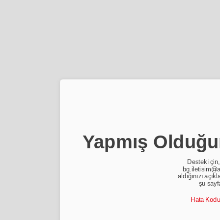
Yapmış Olduğun
Destek için,
bg.iletisim@a
aldığınızı açıkl
şu sayf
Hata Kod