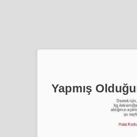
Yapmış Olduğun
Destek için,
bg.iletisim@a
aldığınızı açıkl
şu sayf
Hata Kod