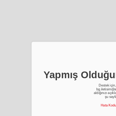
Yapmış Olduğun
Destek için,
bg.iletisim@a
aldığınızı açıkl
şu sayf
Hata Kod