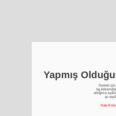
Yapmış Olduğun
Destek için,
bg.iletisim@a
aldığınızı açıkl
şu sayf
Hata Kod