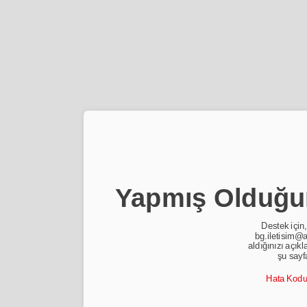
Yapmış Olduğun
Destek için,
bg.iletisim@a
aldığınızı açıkl
şu sayf
Hata Kod