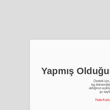
Yapmış Olduğun
Destek için,
bg.iletisim@a
aldığınızı açıkl
şu sayf
Hata Kod