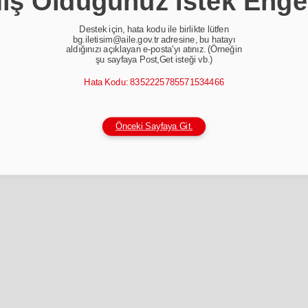
ş Olduğunuz İstek Enge
Destek için, hata kodu ile birlikte lütfen
bg.iletisim@aile.gov.tr adresine, bu hatayı
aldığınızı açıklayan e-posta'yı atınız. (Örneğin
şu sayfaya Post,Get isteği vb.)
Hata Kodu: 8352225785571534466
Önceki Sayfaya Git.