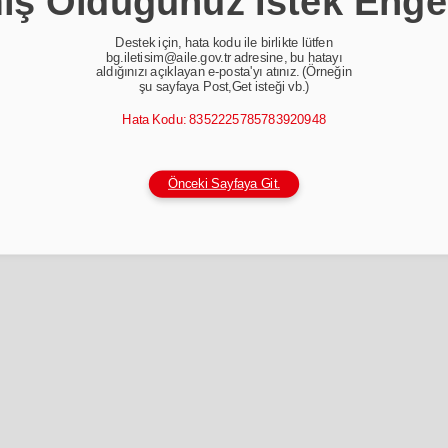
ş Olduğunuz İstek Enge
Destek için, hata kodu ile birlikte lütfen
bg.iletisim@aile.gov.tr adresine, bu hatayı
aldığınızı açıklayan e-posta'yı atınız. (Örneğin
şu sayfaya Post,Get isteği vb.)
Hata Kodu: 8352225785783920948
Önceki Sayfaya Git.