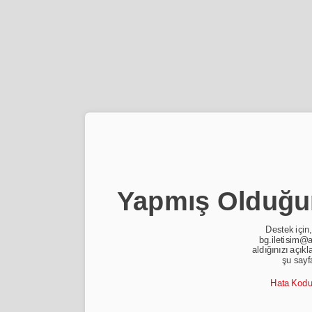
Yapmış Olduğun
Destek için,
bg.iletisim@a
aldığınızı açıkl
şu sayf
Hata Kod