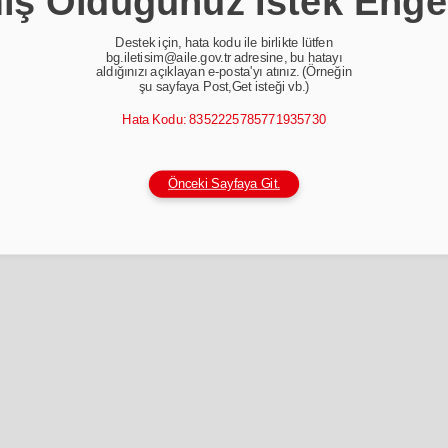
ş Olduğunuz İstek Enge
Destek için, hata kodu ile birlikte lütfen
bg.iletisim@aile.gov.tr adresine, bu hatayı
aldığınızı açıklayan e-posta'yı atınız. (Örneğin
şu sayfaya Post,Get isteği vb.)
Hata Kodu: 8352225785771935730
Önceki Sayfaya Git.