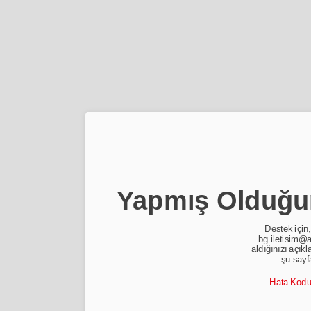
Yapmış Olduğun
Destek için,
bg.iletisim@a
aldığınızı açıkl
şu sayf
Hata Kod