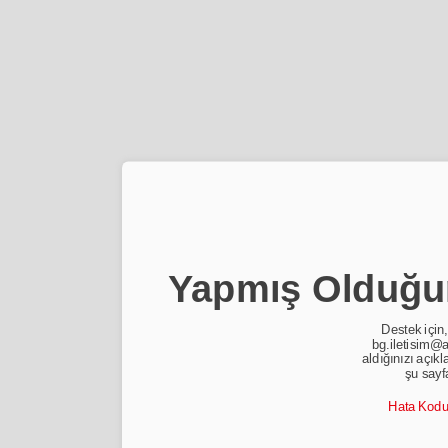
Yapmış Olduğun
Destek için,
bg.iletisim@a
aldığınızı açıkl
şu sayf
Hata Kod